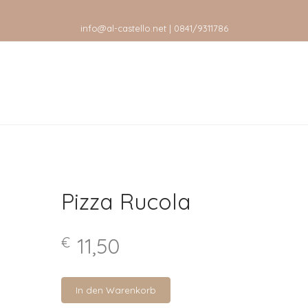
info@al-castello.net | 0841/9311786
Pizza Rucola
11,50
€
In den Warenkorb