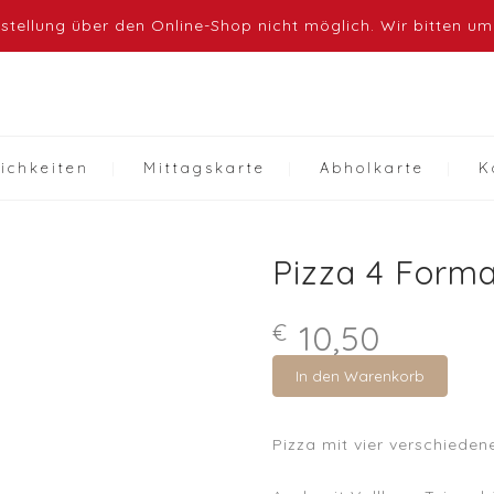
tellung über den Online-Shop nicht möglich. Wir bitten um
ichkeiten
Mittagskarte
Abholkarte
K
Pizza 4 Form
10,50
€
In den Warenkorb
Pizza mit vier verschiede