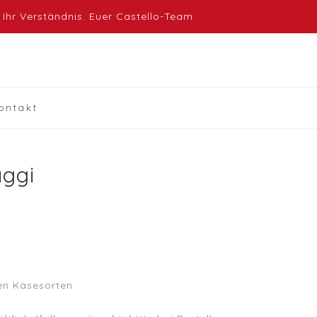
info@al-castello.net | 0841/9311786
 Ihr Verständnis. Euer Castello-Team
ontakt
aggi
nen Käsesorten