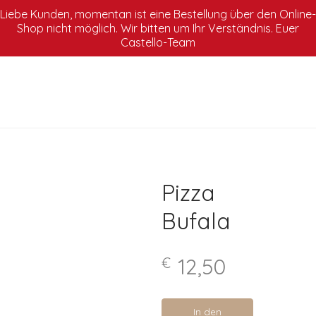
Liebe Kunden, momentan ist eine Bestellung über den Online-
Shop nicht möglich. Wir bitten um Ihr Verständnis. Euer
info@al-castello.net | 0841/9311786
Castello-Team
Pizza
Bufala
12,50
€
In den