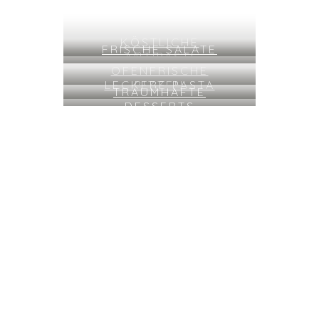
KÖSTLICHE
FRISCHE SALATE
ANTIPASTI
OFENFRISCHE
LECKERE PASTA
PIZZEN
TRAUMHAFTE
DESSERTS
ÜBER
100